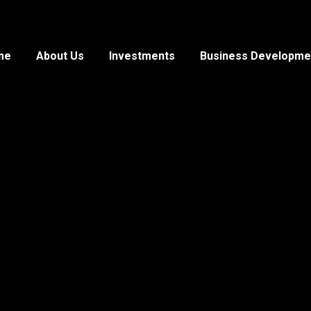
me
About Us
Investments
Business Developme