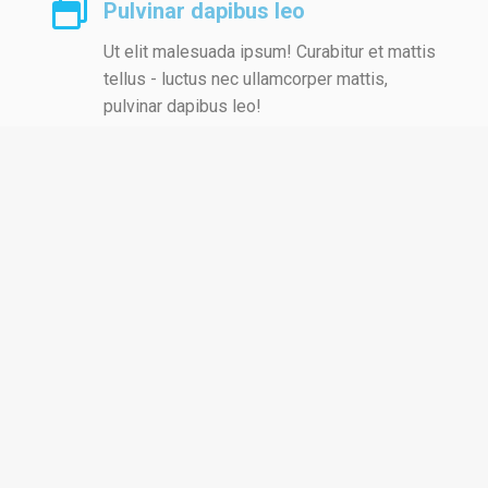
Pulvinar dapibus leo
Ut elit malesuada ipsum! Curabitur et mattis
tellus - luctus nec ullamcorper mattis,
pulvinar dapibus leo!
Dolor pulvinar dapibus
Lorem pulvinar dapibus ipsum elit luctus
nec ullamcorper mattis, pulvinar malesuada
ipsum! Curabitur et mattis!
Dolor nulla
Lorem ipsum - luctus malesuada ipsum!
Curabitur et mattis nec ullamcorper mattis,