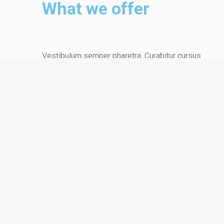
What we offer
Vestibulum semper pharetra. Curabitur cursus
sapien sed porta dapibus.
Lorem ipsum – dolor quis ex mattis, euismod
mauris eget, scelerisque sapien. Quisque semper
malesuada ipsum! Curabitur et mattis ante.
Maecenas sit amet commodo tellus.
Request for quote