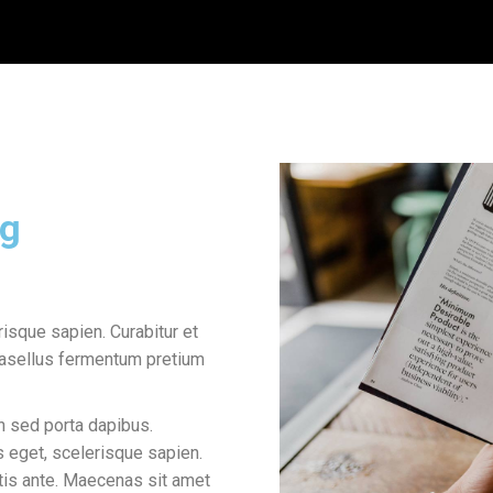
ng
isque sapien. Curabitur et
asellus fermentum pretium
n sed porta dapibus.
 eget, scelerisque sapien.
is ante. Maecenas sit amet