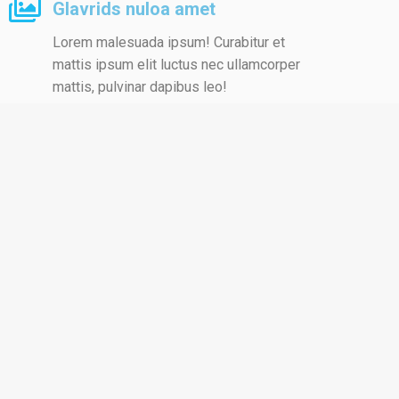
Glavrids nuloa amet
Lorem malesuada ipsum! Curabitur et
mattis ipsum elit luctus nec ullamcorper
mattis, pulvinar dapibus leo!
Ipsum dapibus
Ut elit tellus - luctus nec ullamcorper
malesuada ipsum! Curabitur et mattis dolor
amet mattis, pulvinar dapibus leo!
Dolor pulvinar dapibus
Lorem pulvinar dapibus ipsum elit luctus
nec ullamcorper mattis, pulvinar!